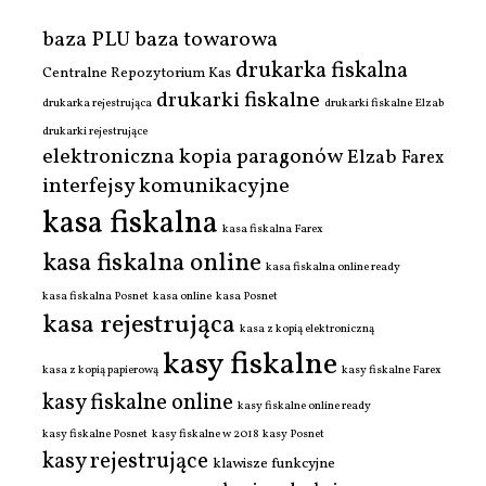
baza PLU
baza towarowa
drukarka fiskalna
Centralne Repozytorium Kas
drukarki fiskalne
drukarka rejestrująca
drukarki fiskalne Elzab
drukarki rejestrujące
elektroniczna kopia paragonów
Elzab
Farex
interfejsy komunikacyjne
kasa fiskalna
kasa fiskalna Farex
kasa fiskalna online
kasa fiskalna online ready
kasa fiskalna Posnet
kasa online
kasa Posnet
kasa rejestrująca
kasa z kopią elektroniczną
kasy fiskalne
kasa z kopią papierową
kasy fiskalne Farex
kasy fiskalne online
kasy fiskalne online ready
kasy fiskalne Posnet
kasy fiskalne w 2018
kasy Posnet
kasy rejestrujące
klawisze funkcyjne