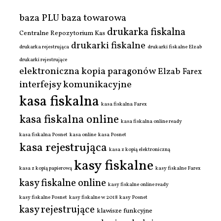
baza PLU
baza towarowa
drukarka fiskalna
Centralne Repozytorium Kas
drukarki fiskalne
drukarka rejestrująca
drukarki fiskalne Elzab
drukarki rejestrujące
elektroniczna kopia paragonów
Elzab
Farex
interfejsy komunikacyjne
kasa fiskalna
kasa fiskalna Farex
kasa fiskalna online
kasa fiskalna online ready
kasa fiskalna Posnet
kasa online
kasa Posnet
kasa rejestrująca
kasa z kopią elektroniczną
kasy fiskalne
kasa z kopią papierową
kasy fiskalne Farex
kasy fiskalne online
kasy fiskalne online ready
kasy fiskalne Posnet
kasy fiskalne w 2018
kasy Posnet
kasy rejestrujące
klawisze funkcyjne