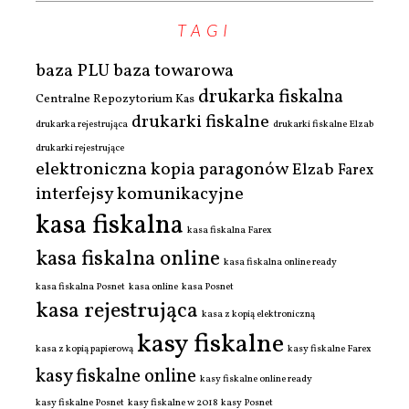
TAGI
baza PLU
baza towarowa
drukarka fiskalna
Centralne Repozytorium Kas
drukarki fiskalne
drukarka rejestrująca
drukarki fiskalne Elzab
drukarki rejestrujące
elektroniczna kopia paragonów
Elzab
Farex
interfejsy komunikacyjne
kasa fiskalna
kasa fiskalna Farex
kasa fiskalna online
kasa fiskalna online ready
kasa fiskalna Posnet
kasa online
kasa Posnet
kasa rejestrująca
kasa z kopią elektroniczną
kasy fiskalne
kasa z kopią papierową
kasy fiskalne Farex
kasy fiskalne online
kasy fiskalne online ready
kasy fiskalne Posnet
kasy fiskalne w 2018
kasy Posnet