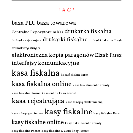
TAGI
baza PLU
baza towarowa
drukarka fiskalna
Centralne Repozytorium Kas
drukarki fiskalne
drukarka rejestrująca
drukarki fiskalne Elzab
drukarki rejestrujące
elektroniczna kopia paragonów
Elzab
Farex
interfejsy komunikacyjne
kasa fiskalna
kasa fiskalna Farex
kasa fiskalna online
kasa fiskalna online ready
kasa fiskalna Posnet
kasa online
kasa Posnet
kasa rejestrująca
kasa z kopią elektroniczną
kasy fiskalne
kasa z kopią papierową
kasy fiskalne Farex
kasy fiskalne online
kasy fiskalne online ready
kasy fiskalne Posnet
kasy fiskalne w 2018
kasy Posnet