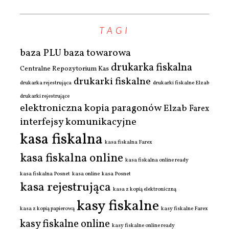
TAGI
baza PLU
baza towarowa
drukarka fiskalna
Centralne Repozytorium Kas
drukarki fiskalne
drukarka rejestrująca
drukarki fiskalne Elzab
drukarki rejestrujące
elektroniczna kopia paragonów
Elzab
Farex
interfejsy komunikacyjne
kasa fiskalna
kasa fiskalna Farex
kasa fiskalna online
kasa fiskalna online ready
kasa fiskalna Posnet
kasa online
kasa Posnet
kasa rejestrująca
kasa z kopią elektroniczną
kasy fiskalne
kasa z kopią papierową
kasy fiskalne Farex
kasy fiskalne online
kasy fiskalne online ready