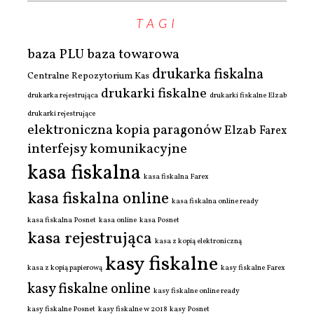
TAGI
baza PLU
baza towarowa
drukarka fiskalna
Centralne Repozytorium Kas
drukarki fiskalne
drukarka rejestrująca
drukarki fiskalne Elzab
drukarki rejestrujące
elektroniczna kopia paragonów
Elzab
Farex
interfejsy komunikacyjne
kasa fiskalna
kasa fiskalna Farex
kasa fiskalna online
kasa fiskalna online ready
kasa fiskalna Posnet
kasa online
kasa Posnet
kasa rejestrująca
kasa z kopią elektroniczną
kasy fiskalne
kasa z kopią papierową
kasy fiskalne Farex
kasy fiskalne online
kasy fiskalne online ready
kasy fiskalne Posnet
kasy fiskalne w 2018
kasy Posnet