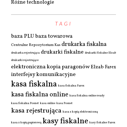
Różne technologie
TAGI
baza PLU
baza towarowa
drukarka fiskalna
Centralne Repozytorium Kas
drukarki fiskalne
drukarka rejestrująca
drukarki fiskalne Elzab
drukarki rejestrujące
elektroniczna kopia paragonów
Elzab
Farex
interfejsy komunikacyjne
kasa fiskalna
kasa fiskalna Farex
kasa fiskalna online
kasa fiskalna online ready
kasa fiskalna Posnet
kasa online
kasa Posnet
kasa rejestrująca
kasa z kopią elektroniczną
kasy fiskalne
kasa z kopią papierową
kasy fiskalne Farex