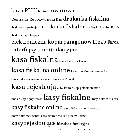
baza PLU
baza towarowa
drukarka fiskalna
Centralne Repozytorium Kas
drukarki fiskalne
drukarka rejestrująca
drukarki fiskalne Elzab
drukarki rejestrujące
elektroniczna kopia paragonów
Elzab
Farex
interfejsy komunikacyjne
kasa fiskalna
kasa fiskalna Farex
kasa fiskalna online
kasa fiskalna online ready
kasa fiskalna Posnet
kasa online
kasa Posnet
kasa rejestrująca
kasa z kopią elektroniczną
kasy fiskalne
kasa z kopią papierową
kasy fiskalne Farex
kasy fiskalne online
kasy fiskalne online ready
kasy fiskalne Posnet
kasy fiskalne w 2018
kasy Posnet
kasy rejestrujące
klawisze funkcyjne