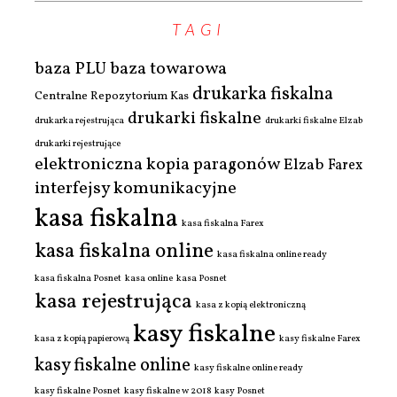
TAGI
baza PLU
baza towarowa
drukarka fiskalna
Centralne Repozytorium Kas
drukarki fiskalne
drukarka rejestrująca
drukarki fiskalne Elzab
drukarki rejestrujące
elektroniczna kopia paragonów
Elzab
Farex
interfejsy komunikacyjne
kasa fiskalna
kasa fiskalna Farex
kasa fiskalna online
kasa fiskalna online ready
kasa fiskalna Posnet
kasa online
kasa Posnet
kasa rejestrująca
kasa z kopią elektroniczną
kasy fiskalne
kasa z kopią papierową
kasy fiskalne Farex
kasy fiskalne online
kasy fiskalne online ready
kasy fiskalne Posnet
kasy fiskalne w 2018
kasy Posnet