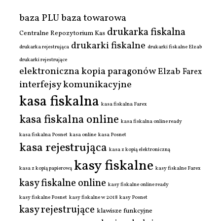
baza PLU
baza towarowa
drukarka fiskalna
Centralne Repozytorium Kas
drukarki fiskalne
drukarka rejestrująca
drukarki fiskalne Elzab
drukarki rejestrujące
elektroniczna kopia paragonów
Elzab
Farex
interfejsy komunikacyjne
kasa fiskalna
kasa fiskalna Farex
kasa fiskalna online
kasa fiskalna online ready
kasa fiskalna Posnet
kasa online
kasa Posnet
kasa rejestrująca
kasa z kopią elektroniczną
kasy fiskalne
kasa z kopią papierową
kasy fiskalne Farex
kasy fiskalne online
kasy fiskalne online ready
kasy fiskalne Posnet
kasy fiskalne w 2018
kasy Posnet
kasy rejestrujące
klawisze funkcyjne