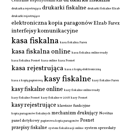
Centralne Repozytorium Kas
drukarki fiskalne
drukarka rejestrująca
drukarki fiskalne Elzab
drukarki rejestrujące
elektroniczna kopia paragonów
Elzab
Farex
interfejsy komunikacyjne
kasa fiskalna
kasa fiskalna Farex
kasa fiskalna online
kasa fiskalna online ready
kasa fiskalna Posnet
kasa online
kasa Posnet
kasa rejestrująca
kasa z kopią elektroniczną
kasy fiskalne
kasa z kopią papierową
kasy fiskalne Farex
kasy fiskalne online
kasy fiskalne online ready
kasy fiskalne Posnet
kasy fiskalne w 2018
kasy Posnet
kasy rejestrujące
klawisze funkcyjne
mechanizm drukujący
Novitus
kopia paragonów fiskalnych
Posnet
panel dotykowy
papierowa kopia paragonów
przepisy fiskalne
system sprzedaży
system fiskalizacji online