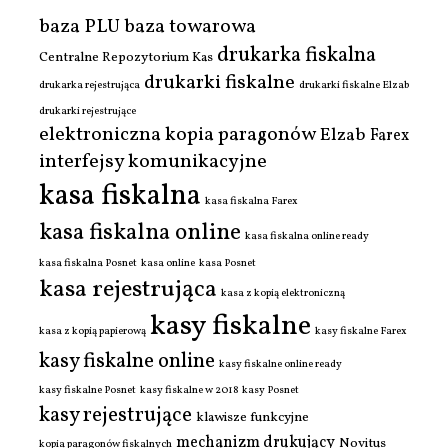
baza PLU
baza towarowa
drukarka fiskalna
Centralne Repozytorium Kas
drukarki fiskalne
drukarka rejestrująca
drukarki fiskalne Elzab
drukarki rejestrujące
elektroniczna kopia paragonów
Elzab
Farex
interfejsy komunikacyjne
kasa fiskalna
kasa fiskalna Farex
kasa fiskalna online
kasa fiskalna online ready
kasa fiskalna Posnet
kasa online
kasa Posnet
kasa rejestrująca
kasa z kopią elektroniczną
kasy fiskalne
kasa z kopią papierową
kasy fiskalne Farex
kasy fiskalne online
kasy fiskalne online ready
kasy fiskalne Posnet
kasy fiskalne w 2018
kasy Posnet
kasy rejestrujące
klawisze funkcyjne
mechanizm drukujący
Novitus
kopia paragonów fiskalnych