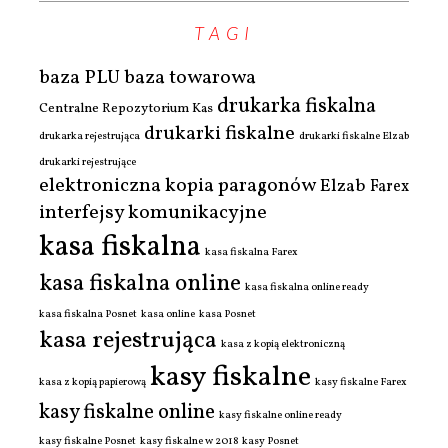
TAGI
baza PLU
baza towarowa
drukarka fiskalna
Centralne Repozytorium Kas
drukarki fiskalne
drukarka rejestrująca
drukarki fiskalne Elzab
drukarki rejestrujące
elektroniczna kopia paragonów
Elzab
Farex
interfejsy komunikacyjne
kasa fiskalna
kasa fiskalna Farex
kasa fiskalna online
kasa fiskalna online ready
kasa fiskalna Posnet
kasa online
kasa Posnet
kasa rejestrująca
kasa z kopią elektroniczną
kasy fiskalne
kasa z kopią papierową
kasy fiskalne Farex
kasy fiskalne online
kasy fiskalne online ready
kasy fiskalne Posnet
kasy fiskalne w 2018
kasy Posnet